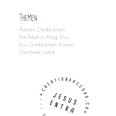
Themen
Advent
Dankbarkeit
Die Bibel in Altag
Duo
Duo Dankbarkeit
Frauen
Geschenk
Liebe