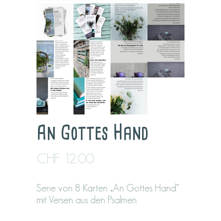
An Gottes Hand
CHF
12.00
Serie von 8 Karten „An Gottes Hand“
mit Versen aus den Psalmen.