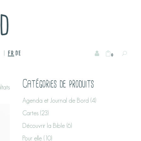
FR
DE
0
Catégories de produits
ltats
Agenda et Journal de Bord
(4)
Cartes
(23)
Découvrir la Bible
(6)
Pour elle
(10)