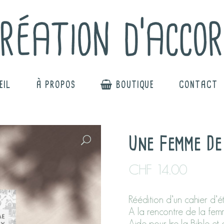
EIL
À PROPOS
BOUTIQUE
CONTACT
Une Femme De
CHF
14.00
Réédition d’un cahier d’é
A la rencontre de la fem
Aide pour lire la Bible et