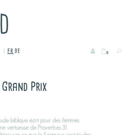
FR
DE
0
 Grand Prix
tude biblique écrit pour des femmes.
me vertueuse de Proverbes 31.
 découvrir ce que le Seigneur veut te dire