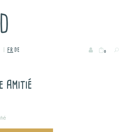
FR
DE
0
e Amitié
tié