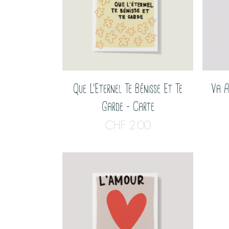
Que L’Eternel Te Bénisse Et Te
Va A
Garde – Carte
CHF
2.00