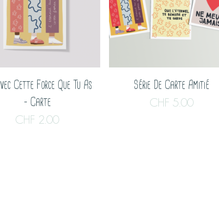
vec Cette Force Que Tu As
Série De Carte Amitié
– Carte
CHF
5.00
CHF
2.00