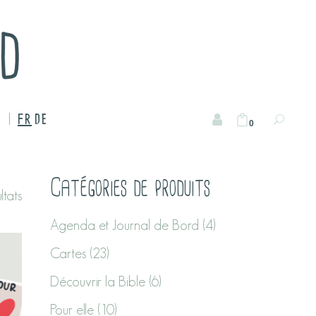
FR
DE
0
Catégories de produits
ltats
Agenda et Journal de Bord
(4)
Cartes
(23)
Découvrir la Bible
(6)
Pour elle
(10)