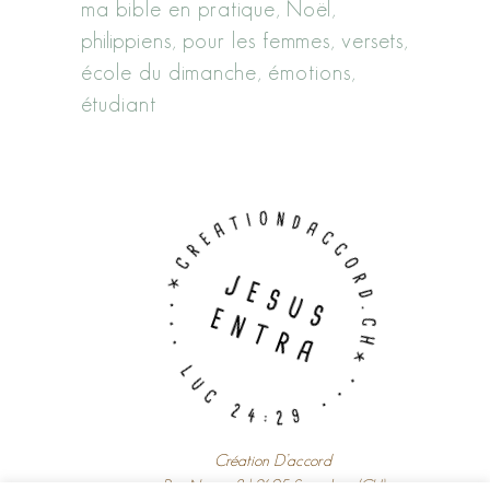
ma bible en pratique
Noël
philippiens
pour les femmes
versets
école du dimanche
émotions
étudiant
Création D’accord
Rue Neuve 8 | 2605 Sonceboz (CH)