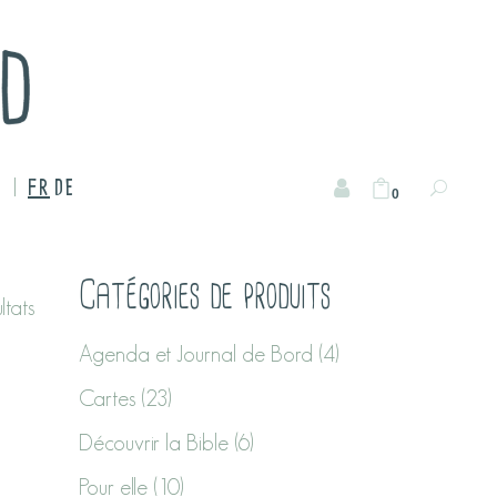
FR
DE
0
Catégories de produits
ltats
Agenda et Journal de Bord
(4)
Cartes
(23)
Découvrir la Bible
(6)
Pour elle
(10)