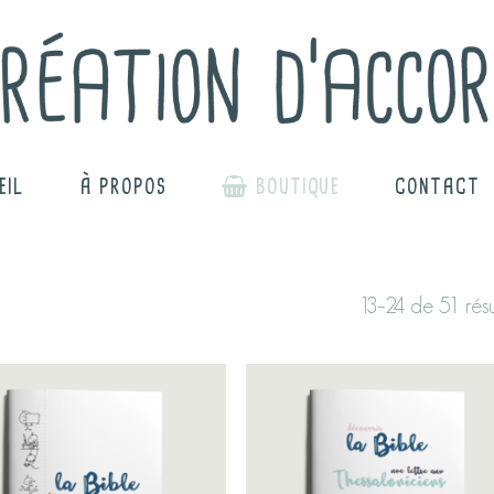
EIL
À PROPOS
BOUTIQUE
CONTACT
13–24 de 51 résu