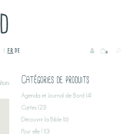
FR
DE
0
Catégories de produits
ltats
Agenda et Journal de Bord
(4)
Cartes
(23)
Découvrir la Bible
(6)
Pour elle
(10)