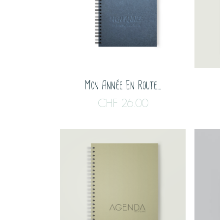
Mon Année En Route…
CHF
26.00