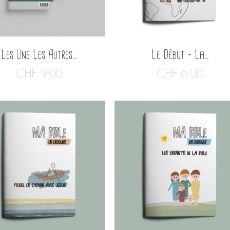
Les Uns Les Autres…
Le Début – La…
CHF
9.00
CHF
6.00